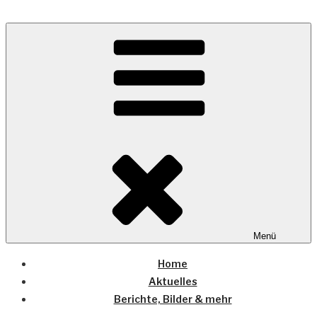
Zum
Inhalt
Wo die (Country-) Musik Zuhause ist
springen
COUNTRYHOME
Menü
Home
Aktuelles
Berichte, Bilder & mehr