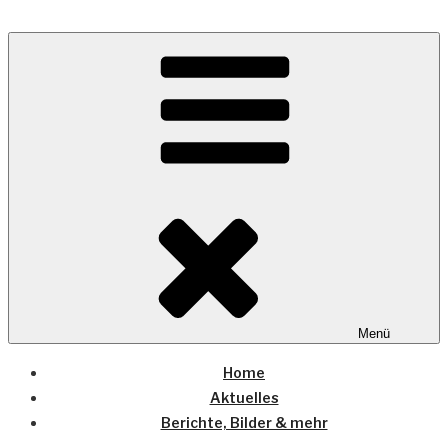
Zum
Inhalt
Wo die (Country-) Musik Zuhause ist
springen
COUNTRYHOME
Menü
Home
Aktuelles
Berichte, Bilder & mehr