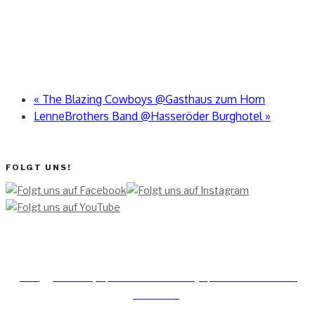
«
The Blazing Cowboys @Gasthaus zum Horn
LenneBrothers Band @Hasseröder Burghotel
»
FOLGT UNS!
[TEAM ]
[
IMPRESSUM]
[DATENSCHUTZERKLÄRUNG]
[DATENSCHUTZERKLÄRUNG
SOCIAL MEDIA]