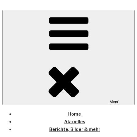
Zum
Inhalt
Wo die (Country-) Musik Zuhause ist
springen
COUNTRYHOME
Menü
Home
Aktuelles
Berichte, Bilder & mehr