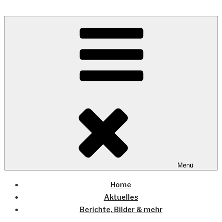
Zum
Inhalt
Wo die (Country-) Musik Zuhause ist
springen
COUNTRYHOME
Menü
Home
Aktuelles
Berichte, Bilder & mehr