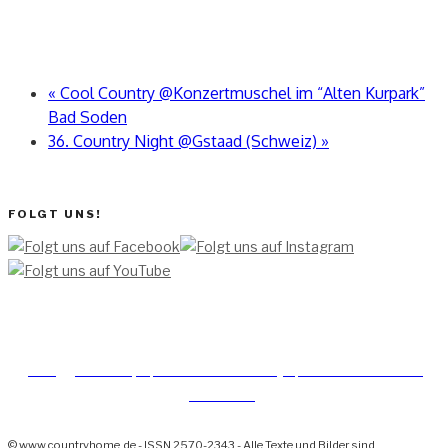
«
Cool Country @Konzertmuschel im “Alten Kurpark”
Bad Soden
36. Country Night @Gstaad (Schweiz)
»
FOLGT UNS!
[TEAM ]
[
IMPRESSUM]
[DATENSCHUTZERKLÄRUNG]
[DATENSCHUTZERKLÄRUNG
SOCIAL MEDIA]
© www.countryhome.de - ISSN 2570-2343 - Alle Texte und Bilder sind