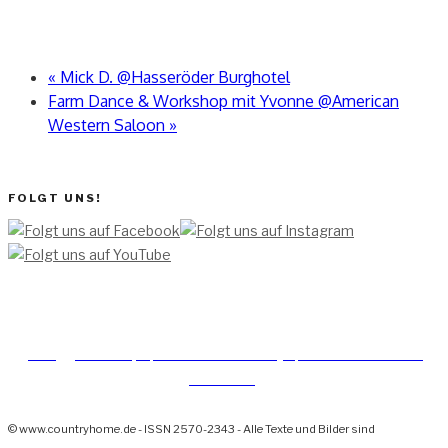
«
Mick D. @Hasseröder Burghotel
Farm Dance & Workshop mit Yvonne @American
Western Saloon
»
FOLGT UNS!
[TEAM ]
[
IMPRESSUM]
[DATENSCHUTZERKLÄRUNG]
[DATENSCHUTZERKLÄRUNG
SOCIAL MEDIA]
© www.countryhome.de - ISSN 2570-2343 - Alle Texte und Bilder sind