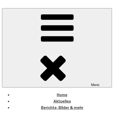
Zum
Inhalt
Wo die (Country-) Musik Zuhause ist
springen
COUNTRYHOME
Menü
Home
Aktuelles
Berichte, Bilder & mehr