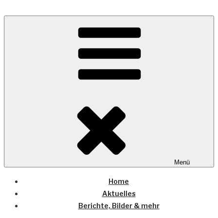
Zum
Inhalt
Wo die (Country-) Musik Zuhause ist
springen
COUNTRYHOME
Menü
Home
Aktuelles
Berichte, Bilder & mehr