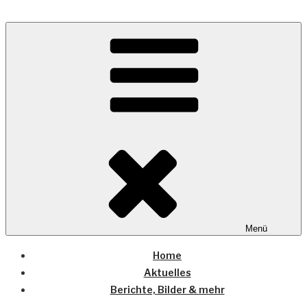
Zum
Inhalt
Wo die (Country-) Musik Zuhause ist
springen
COUNTRYHOME
Menü
Home
Aktuelles
Berichte, Bilder & mehr