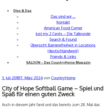
Dies & Das
Das sind wir …
Kontakt
American Food Corner
Just my 2 Cents – Die Talkrunde
Search & Found
Übersicht Barrierefreiheit in Locations
(deutschlandweit)
Friends & Links
SALOON – Das CountryHome Magazin
Veröffentlicht
3. Juli 2018
17. März 2024
von
CountryHome
am
City of Hope Softball Game – Spiel und
Spaß für einen guten Zweck
Auch in diesem Jahr fand und das bereits zum 28. Mal das