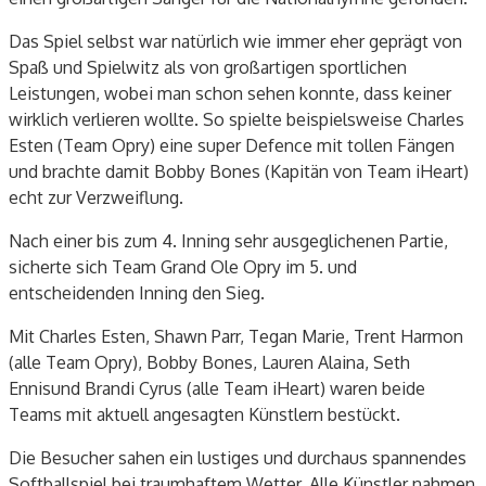
Das Spiel selbst war natürlich wie immer eher geprägt von
Spaß und Spielwitz als von großartigen sportlichen
Leistungen, wobei man schon sehen konnte, dass keiner
wirklich verlieren wollte. So spielte beispielsweise Charles
Esten (Team
Opry
) eine super
Defence
mit tollen Fängen
und brachte damit Bobby Bones (Kapitän von Team
iHeart
)
echt zur Verzweiflung.
Nach einer bis zum 4.
Inning
sehr ausgeglichenen Partie,
sicherte sich Team Grand Ole
Opry
im 5. und
entscheidenden
Inning
den Sieg.
Mit Charles Esten, Shawn Parr,
Tegan
Marie, Trent Harmon
(alle Team
Opry
), Bobby Bones, Lauren
Alaina
, Seth
Ennis
und Brandi Cyrus (alle Team
iHeart
) waren beide
Teams mit aktuell angesagten Künstlern bestückt.
Die Besucher sahen ein lustiges und durchaus spannendes
Softballspiel bei traumhaftem Wetter. Alle Künstler nahmen