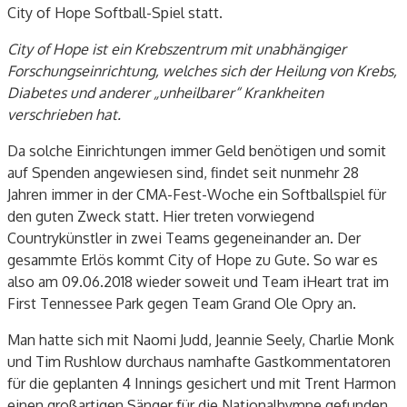
City
of
Hope Softball-Spiel statt.
City
of
Hope ist ein Krebszentrum mit unabhängiger
Forschungseinrichtung, welches sich der Heilung von Krebs,
Diabetes und anderer „unheilbarer“ Krankheiten
verschrieben hat.
Da solche Einrichtungen immer Geld benötigen und somit
auf Spenden angewiesen sind, findet seit nunmehr 28
Jahren immer in der CMA-Fest-Woche ein Softballspiel für
den guten Zweck statt. Hier treten vorwiegend
Countrykünstler
in zwei Teams gegeneinander an. Der
gesammte
Erlös kommt City
of
Hope zu Gute. So war es
also am 09.06.2018 wieder soweit und Team
iHeart
trat im
First
Tennessee Park gegen Team Grand
Ole
Opry
an.
Man hatte sich mit Naomi
Judd
, Jeannie
Seely,
Charlie Monk
und
Tim
Rushlow
durchaus namhafte Gastkommentatoren
für die geplanten 4
Innings
gesichert und mit Trent Harmon
einen großartigen Sänger für die Nationalhymne gefunden.