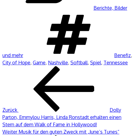
Berichte, Bilder
Schlagwör
und mehr
Benefiz
,
City of Hope
,
Game
,
Nashville
,
Softball
,
Spiel
,
Tennessee
Beitragsnavigation
Vorheriger
Beitrag
Zurück
Dolly
Parton, Emmylou Harris, Linda Ronstadt erhalten einen
Stern auf dem Walk of Fame in Hollywood!
Nächster
Weiter
Musik für den guten Zweck mit „June‘s Tunes“