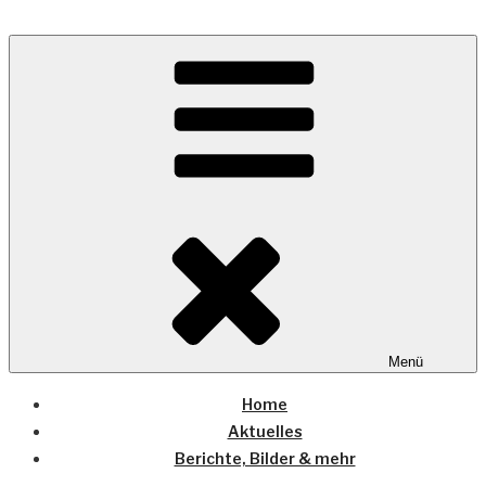
Zum
Inhalt
Wo die (Country-) Musik Zuhause ist
springen
COUNTRYHOME
Menü
Home
Aktuelles
Berichte, Bilder & mehr