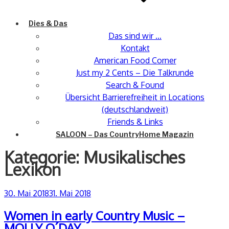
Dies & Das
Das sind wir …
Kontakt
American Food Corner
Just my 2 Cents – Die Talkrunde
Search & Found
Übersicht Barrierefreiheit in Locations
(deutschlandweit)
Friends & Links
SALOON – Das CountryHome Magazin
Kategorie:
Musikalisches
Lexikon
Veröffentlicht
30. Mai 2018
31. Mai 2018
am
Women in early Country Music –
MOLLY O´DAY