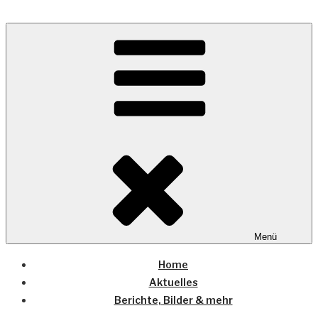
Zum
Inhalt
Wo die (Country-) Musik Zuhause ist
springen
COUNTRYHOME
Menü
Home
Aktuelles
Berichte, Bilder & mehr