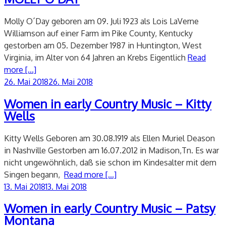
Molly O´Day geboren am 09. Juli 1923 als Lois LaVerne
Williamson auf einer Farm im Pike County, Kentucky
gestorben am 05. Dezember 1987 in Huntington, West
Virginia, im Alter von 64 Jahren an Krebs Eigentlich
Read
more [...]
Veröffentlicht
26. Mai 2018
26. Mai 2018
am
Women in early Country Music – Kitty
Wells
Kitty Wells Geboren am 30.08.1919 als Ellen Muriel Deason
in Nashville Gestorben am 16.07.2012 in Madison,Tn. Es war
nicht ungewöhnlich, daß sie schon im Kindesalter mit dem
Singen begann,
Read more [...]
Veröffentlicht
13. Mai 2018
13. Mai 2018
am
Women in early Country Music – Patsy
Montana