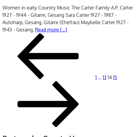
Women in early Country Music The Carter Family A.P. Carter
1927 - 1944 - Gitarre, Gesang Sara Carter 1927 - 1987 -
Autoharp, Gesang, Gitarre (Ehefrau) Maybelle Carter 1927 -
1943 - Gesang,
Read more [...]
Seitennummerierung
Vorherige
Seite
Seite
Seite
Seite
Nächste
der
Seite
Seite
Beiträge
1
…
13
14
15