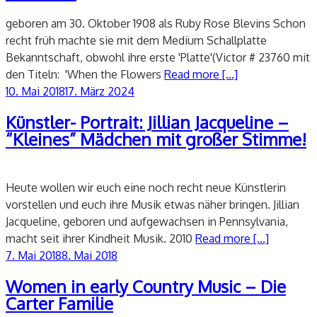
geboren am 30. Oktober 1908 als Ruby Rose Blevins Schon
recht früh machte sie mit dem Medium Schallplatte
Bekanntschaft, obwohl ihre erste 'Platte'(Victor # 23760 mit
den Titeln: 'When the Flowers
Read more [...]
Veröffentlicht
10. Mai 2018
17. März 2024
am
Künstler- Portrait: Jillian Jacqueline –
“Kleines” Mädchen mit großer Stimme!
Heute wollen wir euch eine noch recht neue Künstlerin
vorstellen und euch ihre Musik etwas näher bringen. Jillian
Jacqueline, geboren und aufgewachsen in Pennsylvania,
macht seit ihrer Kindheit Musik. 2010
Read more [...]
Veröffentlicht
7. Mai 2018
8. Mai 2018
am
Women in early Country Music – Die
Carter Familie